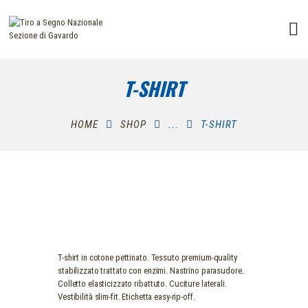
HOME
STRUTTURA
T-SHIRT
DISCIPLINE
CHI SIAMO
HOME
SHOP
...
T-SHIRT
CORSI
ISCRIZIONI
T-shirt in cotone pettinato. Tessuto premium-quality
stabilizzato trattato con enzimi. Nastrino parasudore.
Colletto elasticizzato ribattuto. Cuciture laterali.
Vestibilità slim-fit. Etichetta easy-rip-off.